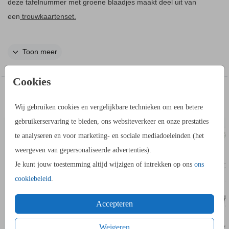
deze tafelnummer met groene blaadjes maakt deel uit van
een
trouwkaartenset.
Toon meer
Bestel deze kaart op het formaat 11 bij 17 cm (meest
Cookies
gekozen) of 14 bij 21 cm.
IN DEZELFDE STIJL KUN JE DIT OOK
Maak 1 ontwerp van een tafelnummerkaart en zet deze in je
BEDANKKAART
BORDJE BIJ
BESTELLEN
Wij gebruiken cookies en vergelijkbare technieken om een betere
winkelmandje. Ga daarna terug naar je account en open weer
gebruikerservaring te bieden, ons websiteverkeer en onze prestaties
deze kaart in de kaartopmaker en pas het nummer aan.
te analyseren en voor marketing- en sociale mediadoeleinden (het
Bestel zo alle nummers die je nodig hebt.
weergeven van gepersonaliseerde advertenties).
Je kunt jouw toestemming altijd wijzigen of intrekken op ons
ons
Je kunt onze
er bij bestellen zodat de
houten kaarthouder
cookiebeleid
.
kaart mooi blijft staan op de tafel.
Accepteren
Weigeren