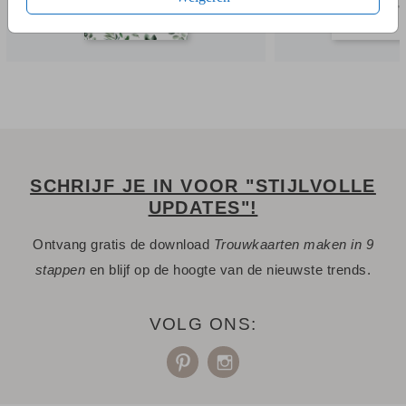
SCHRIJF JE IN VOOR "STIJLVOLLE
UPDATES"!
Ontvang gratis de download
Trouwkaarten maken in 9
stappen
en blijf op de hoogte van de nieuwste trends.
VOLG ONS: