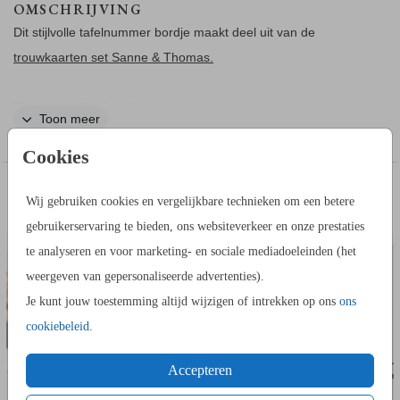
OMSCHRIJVING
Dit stijlvolle tafelnummer bordje maakt deel uit van de
trouwkaarten set Sanne & Thomas.
Dit is een stijlvolle tafelnummer met hoogglans.
Toon meer
Bestel deze kaart op het formaat 11 bij 17 cm (meest
Cookies
gekozen) of 14 bij 21 cm. Maak 1 ontwerp van een
tafelnummerkaart en zet deze in je winkelmandje. Ga daarna
IN DEZELFDE STIJL KUN JE DIT OOK
Wij gebruiken cookies en vergelijkbare technieken om een betere
terug naar je account en open weer deze kaart in de
SAVE THE DATE KAART
STICKER 
BESTELLEN
gebruikerservaring te bieden, ons websiteverkeer en onze prestaties
kaartopmaker en pas het nummer aan. Bestel zo alle
te analyseren en voor marketing- en sociale mediadoeleinden (het
nummers die je nodig hebt.
weergeven van gepersonaliseerde advertenties).
Je kunt jouw toestemming altijd wijzigen of intrekken op ons
ons
cookiebeleid
.
Accepteren