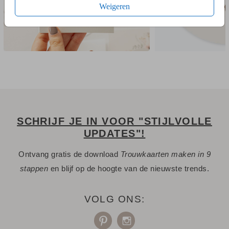
Weigeren
SCHRIJF JE IN VOOR "STIJLVOLLE
UPDATES"!
Ontvang gratis de download
Trouwkaarten maken in 9
stappen
en blijf op de hoogte van de nieuwste trends.
VOLG ONS: