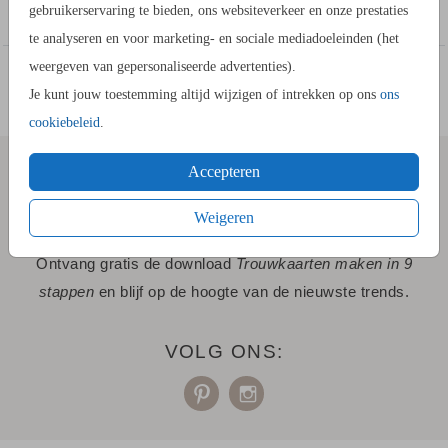
gebruikerservaring te bieden, ons websiteverkeer en onze prestaties
te analyseren en voor marketing- en sociale mediadoeleinden (het
weergeven van gepersonaliseerde advertenties).
Je kunt jouw toestemming altijd wijzigen of intrekken op ons
ons
cookiebeleid
.
Accepteren
SCHRIJF JE IN VOOR "STIJLVOLLE
Weigeren
UPDATES"!
Ontvang gratis de download
Trouwkaarten maken in 9
stappen
en blijf op de hoogte van de nieuwste trends.
VOLG ONS: