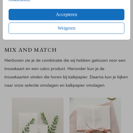
hoeken
Folie:
mogelijk
Accepteren
Direct versturen:
mogelijk
Minimale oplage:
5 stuks
Weigeren
Let op:
de kleur wit kan niet gedrukt worden op kalkpapier
MIX AND MATCH
Hierboven zie je de combinatie die wij hebben gekozen voor een
trouwkaart en een calco product. Hieronder kun je de
trouwkaarten vinden die horen bij kalkpapier. Daarna kun je kijken
naar onze selectie omslagen en kalkpapier omslagen.