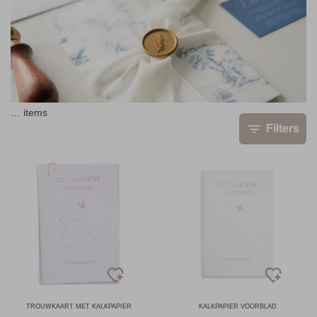
…
items
Filters
TROUWKAART MET KALKPAPIER
KALKPAPIER VOORBLAD