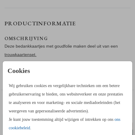
PRODUCTINFORMATIE
OMSCHRIJVING
Deze bedankkaartjes met goudfolie maken deel uit van een
trouwkaartenset.
Cookies
Toon meer
Wij gebruiken cookies en vergelijkbare technieken om een betere
OVER HET TOUWTJE
gebruikerservaring te bieden, ons websiteverkeer en onze prestaties
Een touwtje is optioneel en extra bij de kaarten te bestellen.
IN DEZELFDE STIJL KUN JE DIT OOK
te analyseren en voor marketing- en sociale mediadoeleinden (het
Je kunt bij je proefdruk een bosje
bestellen zodat je thuis
touw
MENUKAART
TROUW
BESTELLEN
weergeven van gepersonaliseerde advertenties).
kunt kijken hoe dit kaartje met touwtje er uit ziet.
Je kunt jouw toestemming altijd wijzigen of intrekken op ons
ons
cookiebeleid
.
HOE WERKT HET?