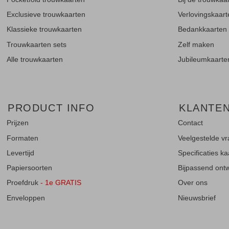
Exclusieve trouwkaarten
Verlovingskaar
Klassieke trouwkaarten
Bedankkaarten
Trouwkaarten sets
Zelf maken
Alle trouwkaarten
Jubileumkaarte
PRODUCT INFO
KLANTE
Prijzen
Contact
Formaten
Veelgestelde v
Levertijd
Specificaties k
Papiersoorten
Bijpassend ontwe
Proefdruk
- 1e GRATIS
Over ons
Enveloppen
Nieuwsbrief