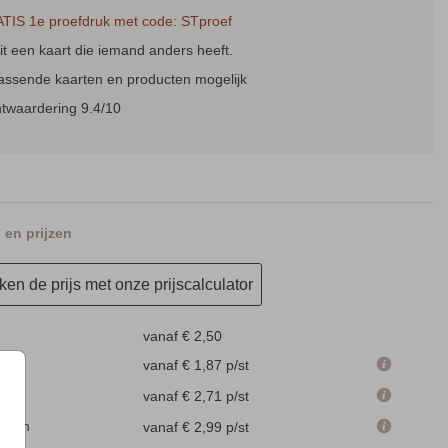
TIS 1e proefdruk met code: STproef
t een kaart die iemand anders heeft.
passende kaarten en producten mogelijk
ntwaardering 9.4/10
en prijzen
en de prijs met onze prijscalculator
vanaf € 2,50
 cm
vanaf € 1,87
p/st
m
vanaf € 2,71
p/st
.1 cm
vanaf € 2,99
p/st