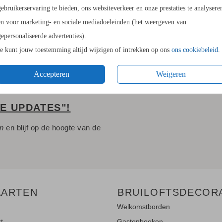
14.4 × 21
gebruikerservaring te bieden, ons websiteverkeer en onze prestaties te analysere
Envelopp
en voor marketing- en sociale mediadoeleinden (het weergeven van
gepersonaliseerde advertenties).
Je kunt jouw toestemming altijd wijzigen of intrekken op ons
ons cookiebeleid
.
Accepteren
Weigeren
LE UPDATES"!
en
en blijf op de hoogte van de
AARTEN
BRUILOFTSDECOR
Welkomstborden
rt
Gastenboeken