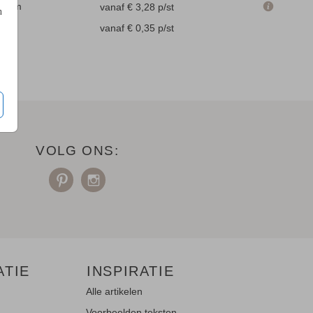
.6 cm
vanaf € 3,28
p/st
n
en
vanaf € 0,35
p/st
VOLG ONS:
ATIE
INSPIRATIE
Alle artikelen
Voorbeelden teksten