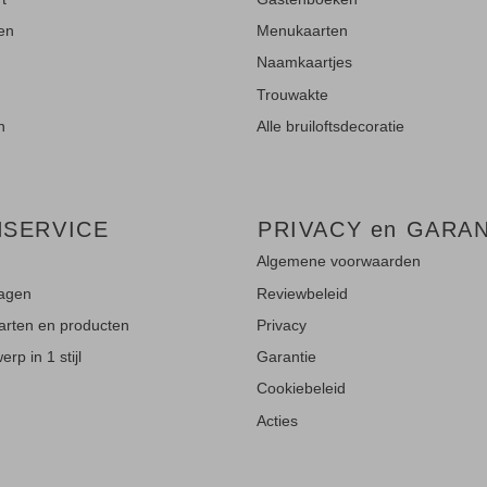
ten
Menukaarten
Naamkaartjes
Trouwakte
n
Alle bruiloftsdecoratie
NSERVICE
PRIVACY en GARAN
Algemene voorwaarden
ragen
Reviewbeleid
aarten en producten
Privacy
rp in 1 stijl
Garantie
Cookiebeleid
Acties