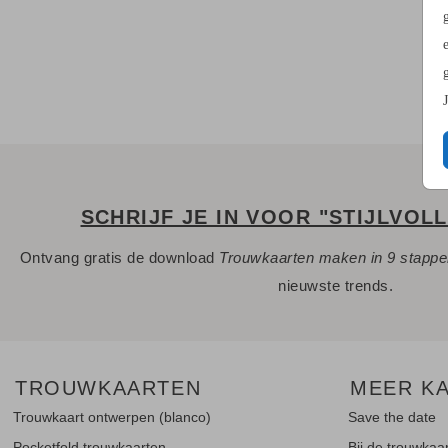
SCHRIJF JE IN VOOR "STIJLVOL
Ontvang gratis de download
Trouwkaarten maken in 9 stapp
nieuwste trends.
TROUWKAARTEN
MEER K
Trouwkaart ontwerpen (blanco)
Save the date
Pocketfold trouwkaarten
Bij de trouwkaa