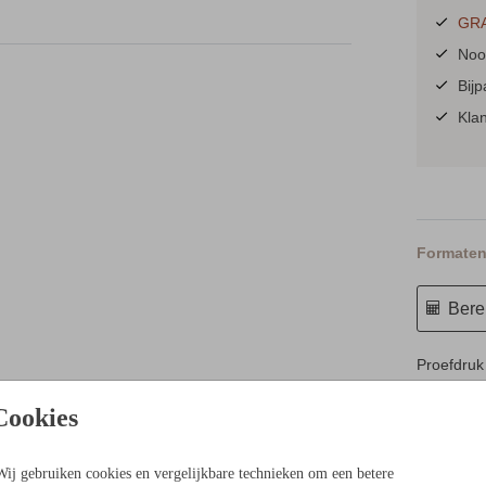
GRA
Nooi
Bij
Kla
Formaten 
Berek
Proefdruk
5.4 × 8.1
Cookies
10 × 15 c
11.4 × 17
Wij gebruiken cookies en vergelijkbare technieken om een betere