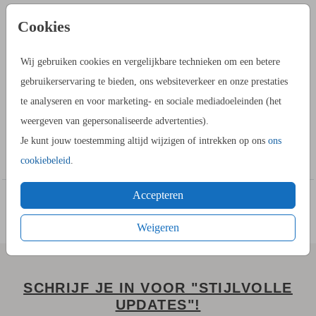
PRODUCTINFORMATIE
Cookies
OMSCHRIJVING
Wij gebruiken cookies en vergelijkbare technieken om een betere
Stuur voor de kerst deze mooie Save the Date kerstkaart met
gebruikerservaring te bieden, ons websiteverkeer en onze prestaties
goudfolie en foto. Plaats in de kaartopmaker zelf jullie foto.
te analyseren en voor marketing- en sociale mediadoeleinden (het
Deze is makkelijk bij te snijden.
weergeven van gepersonaliseerde advertenties).
Je kunt jouw toestemming altijd wijzigen of intrekken op ons
ons
Toon meer
HOE WERKT HET?
cookiebeleid
.
- Ga naar de kaartopmaker om een stijlvol ontwerp te maken.
Accepteren
- Je kunt gebruik maken van onze uitgebreide beeldbank.
- Bewaar het ontwerp in je account. Je kunt later verder
Weigeren
werken.
- Of bestel gelijk een proefdruk.
- Bij de 1e proefdruk ontvang je een proefsetje.
SCHRIJF JE IN VOOR "STIJLVOLLE
UPDATES"!
Een vraag? Hier vind je waarschijnlijk
het antwoord.