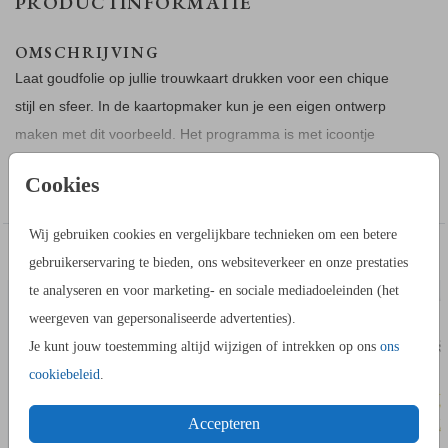
PRODUCTINFORMATIE
OMSCHRIJVING
Laat goudfolie op jullie trouwkaart drukken voor een chique
stijl en sfeer. In de kaartopmaker kun je een eigen ontwerp
maken met dit voorbeeld. Het programma is met icoontje
weergegeven. We hebben in de beeldbank verschillende
Toon meer
Cookies
mappen met icoontjes. Zo maak je altijd een mooi programma
voor jullie bruiloft.
Wij gebruiken cookies en vergelijkbare technieken om een betere
TROUWKAART
TROUW
DIT VIND JE MISSCHIEN OOK LEUK
gebruikerservaring te bieden, ons websiteverkeer en onze prestaties
HOE WERKT HET?
te analyseren en voor marketing- en sociale mediadoeleinden (het
- Maak in de editor een mooi ontwerp van dit kaartje.
weergeven van gepersonaliseerde advertenties).
- Sla dit kaartje op in je account.
Je kunt jouw toestemming altijd wijzigen of intrekken op ons
ons
- Heb je tekst of afbeelding toegevoegd die je ook in een
cookiebeleid
.
foliekleur wenst? Neem dan eerst
met ons op.
contact
- Bestel een proefdruk als alle teksten en afbeeldingen die je
Accepteren
in folie wenst goed zijn.