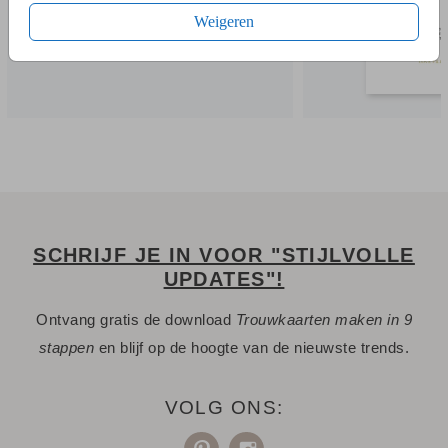
Weigeren
- Tijdens het bestellen kun je kiezen uit verschillende
formaten, speciaal voor folie geselecteerde papiersoorten,
20+ kleuren enveloppen en leuke extra’s.
Heb je een vraag? Hier vind je waarschijnlijk
het antwoord.
Niet gevonden? Neem
met ons op. We helpen je
contact
graag.
SCHRIJF JE IN VOOR "STIJLVOLLE
UPDATES"!
Ontvang gratis de download
Trouwkaarten maken in 9
stappen
en blijf op de hoogte van de nieuwste trends.
VOLG ONS: