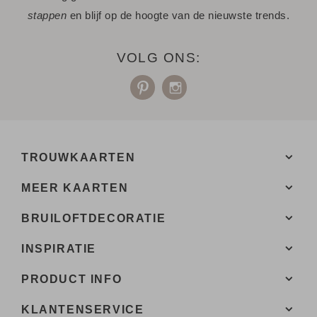
stappen
en blijf op de hoogte van de nieuwste trends.
- Bij de 1e proefdruk ontvang je een proefsetje met staaltjes
van papiersoorten en kleuren enveloppen.
VOLG ONS:
Een vraag? Hier vind je waarschijnlijk
het antwoord.
Niet gevonden? Neem
met ons op. We helpen je
contact
graag.
TROUWKAARTEN
MEER KAARTEN
BRUILOFTDECORATIE
INSPIRATIE
PRODUCT INFO
KLANTENSERVICE