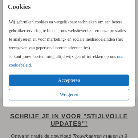
PRODUCTINFORMATIE
Cookies
OMSCHRIJVING
Wij gebruiken cookies en vergelijkbare technieken om een betere
Plaats jullie eigen initialen op deze trouwkaart met logo en
gebruikerservaring te bieden, ons websiteverkeer en onze prestaties
zwartfolie. Alle teksten worden met de mooie glimmende laag
te analyseren en voor marketing- en sociale mediadoeleinden (het
van zwartfolie gedrukt. Je zou ook een touwtje om deze
weergeven van gepersonaliseerde advertenties).
trouwkaart kunnen strikken. Touw bestel je bij je kaarten.
Toon meer
Je kunt jouw toestemming altijd wijzigen of intrekken op ons
ons
cookiebeleid
.
HOE WERKT HET?
- Ga naar de kaartopmaker om een stijlvol ontwerp te maken.
Accepteren
- Je kunt gebruik maken van onze uitgebreide beeldbank.
- Bewaar het ontwerp in je account. Je kunt later verder
Weigeren
werken.
- Of bestel gelijk een proefdruk.
SCHRIJF JE IN VOOR "STIJLVOLLE
- Tijdens het bestellen kies je uit meerdere formaten,
UPDATES"!
verschillende papiersoorten en één van de 20+ kleuren
Ontvang gratis de download
Trouwkaarten maken in 9
enveloppen.