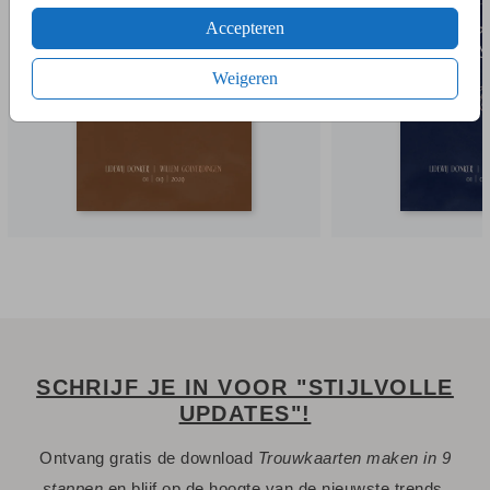
- Of bestel gelijk een proefdruk.
Accepteren
- Tijdens het bestellen kies je uit meerdere formaten,
verschillende papiersoorten en één van de 20+ kleuren
Weigeren
enveloppen.
- Bij de 1e proefdruk ontvang je een proefsetje met staaltjes
van papiersoorten en kleuren enveloppen.
Een vraag? Hier vind je waarschijnlijk
het antwoord.
Niet gevonden? Neem
met ons op. We helpen je
contact
graag.
SCHRIJF JE IN VOOR "STIJLVOLLE
UPDATES"!
Ontvang gratis de download
Trouwkaarten maken in 9
stappen
en blijf op de hoogte van de nieuwste trends.