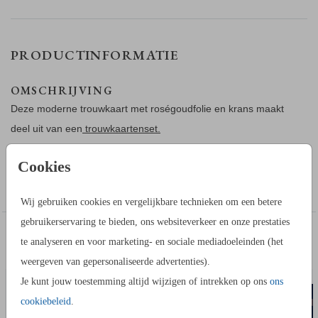
PRODUCTINFORMATIE
OMSCHRIJVING
Deze moderne trouwkaart met roségoudfolie en krans maakt
deel uit van een
trouwkaartenset.
Cookies
Maak deze moderne trouwkaart met roségoudfolie en krans
Toon meer
voor jullie bruiloft.
Wij gebruiken cookies en vergelijkbare technieken om een betere
gebruikerservaring te bieden, ons websiteverkeer en onze prestaties
HOE WERKT HET?
IN DEZELFDE STIJL KUN JE DIT OOK
te analyseren en voor marketing- en sociale mediadoeleinden (het
- Ga naar de kaartopmaker om een stijlvol ontwerp te maken.
SAVE THE DATE KAART
VERLOVI
BESTELLEN
weergeven van gepersonaliseerde advertenties).
- Je kunt gebruik maken van onze uitgebreide beeldbank.
Je kunt jouw toestemming altijd wijzigen of intrekken op ons
ons
- Bewaar het ontwerp in je account. Je kunt later verder
cookiebeleid
.
werken.