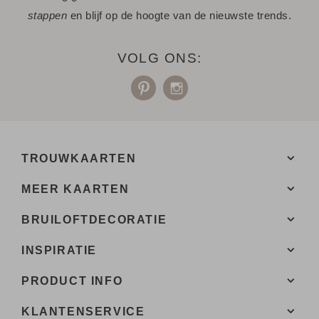
stappen
en blijf op de hoogte van de nieuwste trends.
Heb je een vraag? Hier vind je waarschijnlijk
het antwoord.
VOLG ONS:
Niet gevonden? Neem
contact met ons op.
TROUWKAARTEN
MEER KAARTEN
BRUILOFTDECORATIE
INSPIRATIE
PRODUCT INFO
KLANTENSERVICE