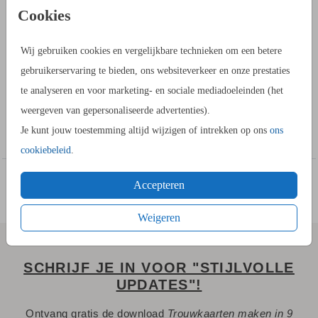
PRODUCTINFORMATIE
Cookies
OMSCHRIJVING
Wij gebruiken cookies en vergelijkbare technieken om een betere
Deze trouwkaart heeft een mooi bloemetje op een marmer
gebruikerservaring te bieden, ons websiteverkeer en onze prestaties
achtergrond. In het ontwerp zit ook echte roséfolie. Dit is een
te analyseren en voor marketing- en sociale mediadoeleinden (het
mooie glimmende folie die op de kaart ligt. In de
weergeven van gepersonaliseerde advertenties).
kaartopmaker kun je een eigen ontwerp maken met dit
Toon meer
Je kunt jouw toestemming altijd wijzigen of intrekken op ons
ons
voorbeeld. De achtergrond kun je vervangen of verwijderen.
cookiebeleid
.
De teksten kun je aanpassen of teksten toevoegen. Daarna
bestel je een proefdruk voor €2,50. Deze kaart is te bestellen
Accepteren
in verschillende formaten op een papiersoort die wij voor
foliekaarten hebben geselecteerd: Coated Karton of Linnen.
Weigeren
Je hebt keuze uit 20+ kleuren enveloppen en andere leuke
extra's.
SCHRIJF JE IN VOOR "STIJLVOLLE
UPDATES"!
Liever goedfolie of zilverfolie? In de kaartopmaker kun je die
Ontvang gratis de download
Trouwkaarten maken in 9
bij KLEUR/folie eenvoudig zelf aanpassen.