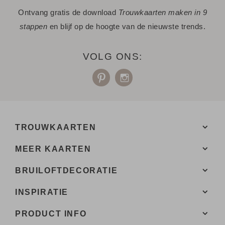
Ontvang gratis de download
Trouwkaarten maken in 9
enveloppen.
stappen
en blijf op de hoogte van de nieuwste trends.
- Bij de 1e proefdruk ontvang je een proefsetje met staaltjes
van papiersoorten en kleuren enveloppen.
VOLG ONS:
Een vraag? Hier vind je waarschijnlijk
het antwoord.
Niet gevonden? Neem
met ons op. We helpen je
contact
graag.
TROUWKAARTEN
MEER KAARTEN
BRUILOFTDECORATIE
INSPIRATIE
PRODUCT INFO