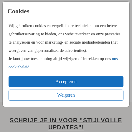
PRODUCTINFORMATIE
Cookies
OMSCHRIJVING
Wij gebruiken cookies en vergelijkbare technieken om een betere
Mooie tekst met goudfolie op de voorkant. Op de achterkant
gebruikerservaring te bieden, ons websiteverkeer en onze prestaties
staat gezegende kerstdagen en een voorspoedig nieuwjaar.
te analyseren en voor marketing- en sociale mediadoeleinden (het
Alleen op de voorkant wordt folie gedrukt. Alle teksten en
weergeven van gepersonaliseerde advertenties).
kleuren kunnen naar eigen wens aangepast worden.
Je kunt jouw toestemming altijd wijzigen of intrekken op ons
ons
Toon meer
cookiebeleid
.
HOE WERKT HET?
Accepteren
- Ga naar de kaartopmaker om een stijlvol ontwerp te maken.
- Je kunt gebruik maken van onze uitgebreide beeldbank.
Weigeren
- Bewaar het ontwerp in je account. Je kunt later verder
werken.
- Of bestel gelijk een proefdruk.
SCHRIJF JE IN VOOR "STIJLVOLLE
- Tijdens het bestellen kies je uit meerdere formaten,
UPDATES"!
verschillende papiersoorten en één van de 20+ kleuren