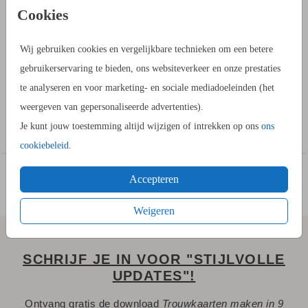
PRODUCTINFORMATIE
Cookies
OMSCHRIJVING
Wij gebruiken cookies en vergelijkbare technieken om een betere
Een kerstkaart met de tekst Gezegende Kerstdagen in
gebruikerservaring te bieden, ons websiteverkeer en onze prestaties
goudfolie. Deze kan aangepast worden in de kaartopmaker.
te analyseren en voor marketing- en sociale mediadoeleinden (het
weergeven van gepersonaliseerde advertenties).
HOE WERKT HET?
Toon meer
Je kunt jouw toestemming altijd wijzigen of intrekken op ons
ons
- Ga naar de kaartopmaker om een stijlvol ontwerp te maken.
cookiebeleid
.
- Je kunt gebruik maken van onze uitgebreide beeldbank.
- Bewaar het ontwerp in je account. Je kunt later verder
Accepteren
werken.
- Of bestel gelijk een proefdruk.
Weigeren
- Tijdens het bestellen kies je uit meerdere formaten,
verschillende papiersoorten en één van de 20+ kleuren
SCHRIJF JE IN VOOR "STIJLVOLLE
enveloppen.
UPDATES"!
- Bij de 1e proefdruk ontvang je een proefsetje met staaltjes
Ontvang gratis de download
Trouwkaarten maken in 9
van papiersoorten en kleuren enveloppen.