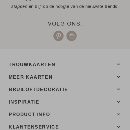
stappen
en blijf op de hoogte van de nieuwste trends.
Een vraag? Hier vind je waarschijnlijk
het antwoord.
VOLG ONS:
Niet gevonden? Neem
met ons op. We helpen je
contact
graag.
TROUWKAARTEN
MEER KAARTEN
BRUILOFTDECORATIE
INSPIRATIE
PRODUCT INFO
KLANTENSERVICE