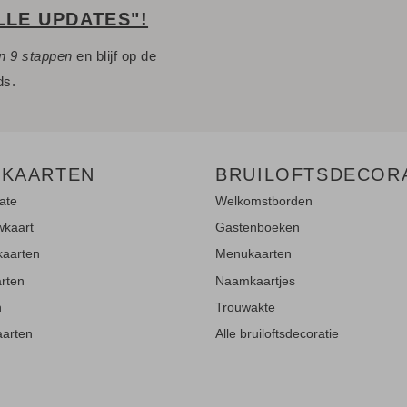
LLE UPDATES"!
n 9 stappen
en blijf op de
ds.
 KAARTEN
BRUILOFTSDECOR
ate
Welkomstborden
wkaart
Gastenboeken
kaarten
Menukaarten
rten
Naamkaartjes
n
Trouwakte
aarten
Alle bruiloftsdecoratie