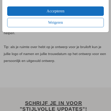
BRUILOFTSDECORATIE MAKEN
Accepteren
Het is leuk om drukwerk te maken voor op je dag. Het kan alleen
moeilijk zijn om dit op het juiste moment te bestellen. Hierom
Weigeren
hebben wij een calculator gemaakt die je hier perfect bij kan
helpen.
Tip: als je ruimte over hebt op je ontwerp voor je bruiloft kun je
jullie logo of namen en jullie trouwdatum op het ontwerp voor een
persoonlijk en uitgevuld ontwerp.
SCHRIJF JE IN VOOR
"STIJLVOLLE UPDATES"!