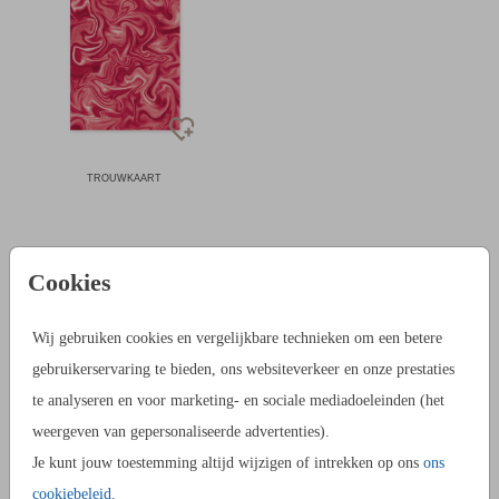
TROUWKAART
Cookies
TROUWKAARTENSETS MAKEN
Voor het maken van een trouwkaartenset is het belangrijk om,
Wij gebruiken cookies en vergelijkbare technieken om een betere
voordat je begint met ontwerpen, te bedenken wat je allemaal
gebruikerservaring te bieden, ons websiteverkeer en onze prestaties
gaat maken. Dit helpt je met het bepalen van de eventuele
te analyseren en voor marketing- en sociale mediadoeleinden (het
verschillende vormen en achtergrondkleuren. Zo maak je een
weergeven van gepersonaliseerde advertenties).
samenhangende set die leuk is om te zien.
Je kunt jouw toestemming altijd wijzigen of intrekken op ons
ons
cookiebeleid
.