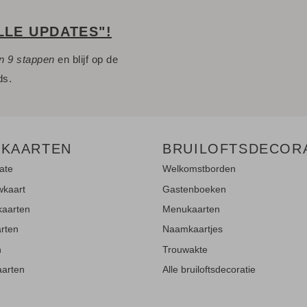
LLE UPDATES"!
n 9 stappen
en blijf op de
ds.
 KAARTEN
BRUILOFTSDECOR
ate
Welkomstborden
wkaart
Gastenboeken
kaarten
Menukaarten
rten
Naamkaartjes
n
Trouwakte
aarten
Alle bruiloftsdecoratie