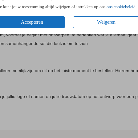
Je kunt jouw toestemming altijd wijzigen of intrekken op ons
ons cookiebeleid
.
Accepteren
Weigeren
m, voordat je begint met ontwerpen, te bedenken wat je allemaal gaat 
en samenhangende set die leuk is om te zien.
leen moeilijk zijn om dit op het juiste moment te bestellen. Hierom hebb
un je jullie logo of namen en jullie trouwdatum op het ontwerp voor een 