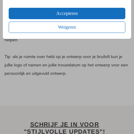
BRUILOFTSDECORATIE MAKEN
Accepteren
Het is leuk om drukwerk te maken voor op je dag. Het kan alleen
moeilijk zijn om dit op het juiste moment te bestellen. Hierom
Weigeren
hebben wij een calculator gemaakt die je hier perfect bij kan
helpen.
Tip: als je ruimte over hebt op je ontwerp voor je bruiloft kun je
jullie logo of namen en jullie trouwdatum op het ontwerp voor een
persoonlijk en uitgevuld ontwerp.
SCHRIJF JE IN VOOR
"STIJLVOLLE UPDATES"!