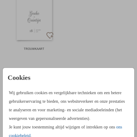
TROUWKAART
Cookies
TROUWKAARTENSETS MAKEN
Voor het maken van een trouwkaartenset is het belangrijk om,
Wij gebruiken cookies en vergelijkbare technieken om een betere
voordat je begint met ontwerpen, te bedenken wat je allemaal
gebruikerservaring te bieden, ons websiteverkeer en onze prestaties
gaat maken. Dit helpt je met het bepalen van de eventuele
te analyseren en voor marketing- en sociale mediadoeleinden (het
verschillende vormen en achtergrondkleuren. Zo maak je een
weergeven van gepersonaliseerde advertenties).
samenhangende set die leuk is om te zien.
Je kunt jouw toestemming altijd wijzigen of intrekken op ons
ons
cookiebeleid
.