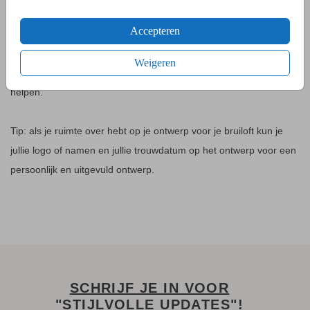
BRUILOFTSDECORATIE MAKEN
Accepteren
Het is leuk om drukwerk te maken voor op je dag. Het kan alleen
moeilijk zijn om dit op het juiste moment te bestellen. Hierom
Weigeren
hebben wij een calculator gemaakt die je hier perfect bij kan
helpen.
Tip: als je ruimte over hebt op je ontwerp voor je bruiloft kun je
jullie logo of namen en jullie trouwdatum op het ontwerp voor een
persoonlijk en uitgevuld ontwerp.
SCHRIJF JE IN VOOR
"STIJLVOLLE UPDATES"!