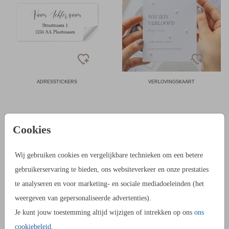
ADRESSTICKERS
VERLOVINGSKAART
Cookies
TROUWKAARTENSETS MAKEN
Voor het maken van een trouwkaartenset is het belangrijk om,
Wij gebruiken cookies en vergelijkbare technieken om een betere
voordat je begint met ontwerpen, te bedenken wat je allemaal
gebruikerservaring te bieden, ons websiteverkeer en onze prestaties
gaat maken. Dit helpt je met het bepalen van de eventuele
te analyseren en voor marketing- en sociale mediadoeleinden (het
verschillende vormen en achtergrondkleuren. Zo maak je een
weergeven van gepersonaliseerde advertenties).
samenhangende set die leuk is om te zien.
Je kunt jouw toestemming altijd wijzigen of intrekken op ons
ons
cookiebeleid
.