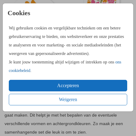
Cookies
Wij gebruiken cookies en vergelijkbare technieken om een betere
gebruikerservaring te bieden, ons websiteverkeer en onze prestaties
te analyseren en voor marketing- en sociale mediadoeleinden (het
weergeven van gepersonaliseerde advertenties).
SLUITSTICKER
TROUWKAART
Je kunt jouw toestemming altijd wijzigen of intrekken op ons
ons
cookiebeleid
.
Accepteren
TROUWKAARTENSETS MAKEN
Voor het maken van een trouwkaartenset is het belangrijk om,
Weigeren
voordat je begint met ontwerpen, te bedenken wat je allemaal
gaat maken. Dit helpt je met het bepalen van de eventuele
verschillende vormen en achtergrondkleuren. Zo maak je een
samenhangende set die leuk is om te zien.