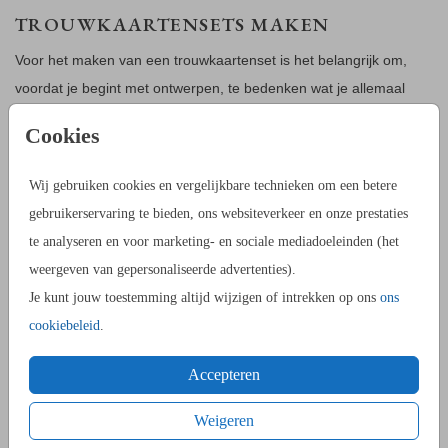
TROUWKAARTENSETS MAKEN
Voor het maken van een trouwkaartenset is het belangrijk om,
voordat je begint met ontwerpen, te bedenken wat je allemaal
gaat maken. Dit helpt je met het bepalen van de eventuele
Cookies
verschillende vormen en achtergrondkleuren. Zo maak je een
samenhangende set die leuk is om te zien.
Wij gebruiken cookies en vergelijkbare technieken om een betere
gebruikerservaring te bieden, ons websiteverkeer en onze prestaties
BRUILOFTSDECORATIE MAKEN
te analyseren en voor marketing- en sociale mediadoeleinden (het
Het is leuk om drukwerk te maken voor op je dag. Het kan alleen
weergeven van gepersonaliseerde advertenties).
moeilijk zijn om dit op het juiste moment te bestellen. Hierom
Je kunt jouw toestemming altijd wijzigen of intrekken op ons
ons
hebben wij een calculator gemaakt die je hier perfect bij kan
cookiebeleid
.
helpen.
Accepteren
Tip: als je ruimte over hebt op je ontwerp voor je bruiloft kun je
Weigeren
jullie logo of namen en jullie trouwdatum op het ontwerp voor een