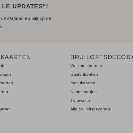
LLE UPDATES"!
n 9 stappen
en blijf op de
ds.
 KAARTEN
BRUILOFTSDECOR
ate
Welkomstborden
wkaart
Gastenboeken
kaarten
Menukaarten
rten
Naamkaartjes
n
Trouwakte
aarten
Alle bruiloftsdecoratie