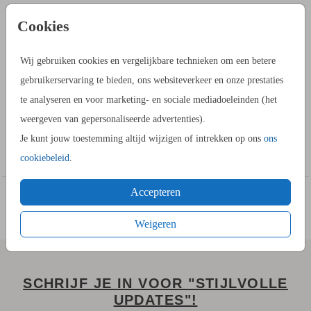
PRODUCTINFORMATIE
Cookies
OMSCHRIJVING
Wij gebruiken cookies en vergelijkbare technieken om een betere
Deze kaart heeft veel mogelijkheden! Alle afbeeldingen en
gebruikerservaring te bieden, ons websiteverkeer en onze prestaties
teksten kunnen een andere kleur krijgen in de kaartopmaker.
te analyseren en voor marketing- en sociale mediadoeleinden (het
Past deze stijl bij jullie bruiloft? Ga dan naar de kaartopmaker
weergeven van gepersonaliseerde advertenties).
om een uniek ontwerp te maken en bestel een proefdruk.
Je kunt jouw toestemming altijd wijzigen of intrekken op ons
ons
Toon meer
cookiebeleid
.
Accepteren
Weigeren
SCHRIJF JE IN VOOR "STIJLVOLLE
UPDATES"!