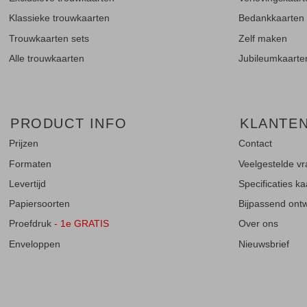
Klassieke trouwkaarten
Bedankkaarten
Trouwkaarten sets
Zelf maken
Alle trouwkaarten
Jubileumkaarte
PRODUCT INFO
KLANTE
Prijzen
Contact
Formaten
Veelgestelde v
Levertijd
Specificaties k
Papiersoorten
Bijpassend ontwe
Proefdruk
- 1e GRATIS
Over ons
Enveloppen
Nieuwsbrief