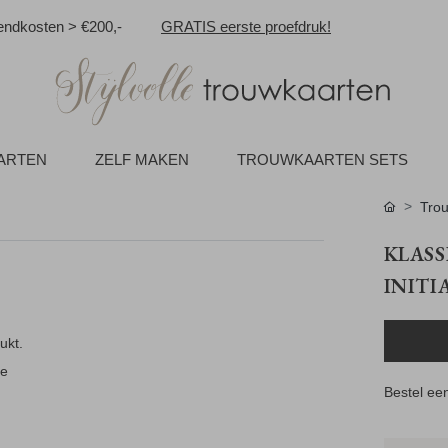
ndkosten > €200,-
GRATIS eerste proefdruk!
AARTEN
ZELF MAKEN
TROUWKAARTEN SETS
Tro
KLASS
INITI
ukt.
ie
Bestel een