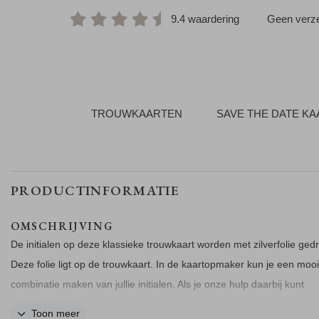
9.4 waardering
Geen verze
TROUWKAARTEN
SAVE THE DATE K
PRODUCTINFORMATIE
OMSCHRIJVING
De initialen op deze klassieke trouwkaart worden met zilverfolie gedr
Deze folie ligt op de trouwkaart. In de kaartopmaker kun je een moo
combinatie maken van jullie initialen. Als je onze hulp daarbij kunt
gebruiken, dan horen we het graag.
Toon meer