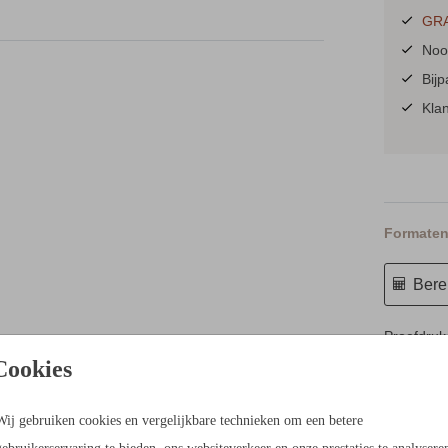
GRA
het
Nooi
e plakt
Bij
Kla
Formaten 
Berek
alle
Proefdruk
Cookies
11 × 11 c
13 × 13 c
Wij gebruiken cookies en vergelijkbare technieken om een betere
15 × 15 c