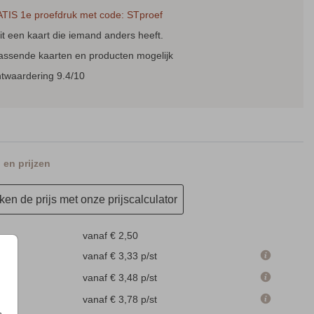
TIS 1e proefdruk met code: STproef
t een kaart die iemand anders heeft.
passende kaarten en producten mogelijk
ntwaardering 9.4/10
en prijzen
en de prijs met onze prijscalculator
vanaf € 2,50
m
vanaf € 3,33
p/st
m
vanaf € 3,48
p/st
m
vanaf € 3,78
p/st