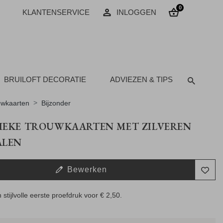
0
KLANTENSERVICE
INLOGGEN
BRUILOFT DECORATIE
ADVIEZEN & TIPS
uwkaarten
Bijzonder
IEKE TROUWKAARTEN MET ZILVEREN
ALEN
Bewerken
 stijlvolle eerste proefdruk voor
€ 2,50
.