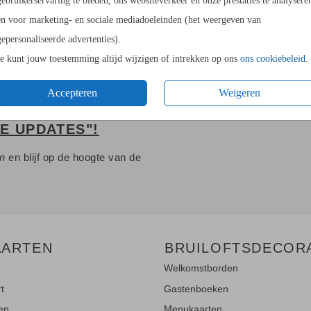
gebruikerservaring te bieden, ons websiteverkeer en onze prestaties te analysere
Envelopp
en voor marketing- en sociale mediadoeleinden (het weergeven van
gepersonaliseerde advertenties).
Je kunt jouw toestemming altijd wijzigen of intrekken op ons
ons cookiebeleid
.
Accepteren
Weigeren
LE UPDATES"!
en
en blijf op de hoogte van de
AARTEN
BRUILOFTSDECOR
Welkomstborden
rt
Gastenboeken
ten
Menukaarten