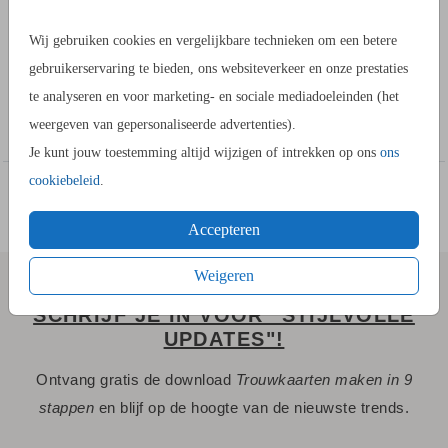
Een kraft trouwkaart met eucalyptus takjes. Op de achterkant
Wij gebruiken cookies en vergelijkbare technieken om een betere
kun je het programma met icoontjes aangeven. In de
gebruikerservaring te bieden, ons websiteverkeer en onze prestaties
beeldbank hebben we verschillende mappen met icoontjes
te analyseren en voor marketing- en sociale mediadoeleinden (het
waar je uit kunt kiezen. Deze trouwkaart heeft het formaat 10
Toon meer
weergeven van gepersonaliseerde advertenties).
bij 21 cm.
Je kunt jouw toestemming altijd wijzigen of intrekken op ons
ons
cookiebeleid
.
HANDIG OM TE WETEN
- Op kraft kan geen folie gedrukt worden.
Accepteren
- Afbeeldingen op kraftpapier kunnen een ander resultaat
geven dan op het beeldscherm.
Weigeren
- Bestel altijd een proefdruk om de kaart thuis te bekijken.
SCHRIJF JE IN VOOR "STIJLVOLLE
UPDATES"!
HOE WERKT HET?
Ontvang gratis de download
Trouwkaarten maken in 9
- Ga naar de kaartopmaker om een stijlvol ontwerp te maken.
stappen
en blijf op de hoogte van de nieuwste trends.
- Je kunt gebruik maken van onze uitgebreide beeldbank.
- Bewaar het ontwerp in je account. Je kunt later verder