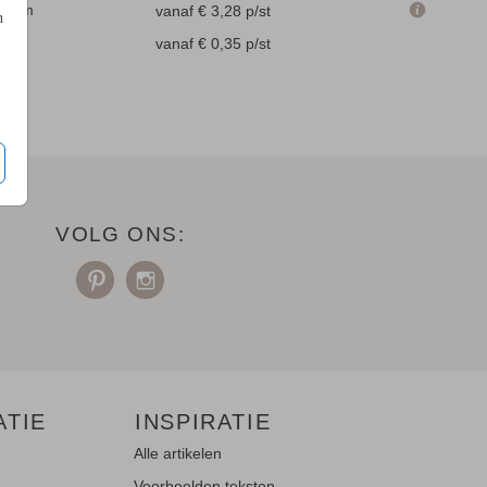
.6 cm
vanaf € 3,28
p/st
n
en
vanaf € 0,35
p/st
VOLG ONS:
ATIE
INSPIRATIE
Alle artikelen
Voorbeelden teksten