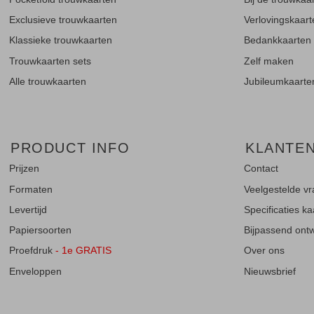
Exclusieve trouwkaarten
Verlovingskaar
Klassieke trouwkaarten
Bedankkaarten
Trouwkaarten sets
Zelf maken
Alle trouwkaarten
Jubileumkaarte
PRODUCT INFO
KLANTE
Prijzen
Contact
Formaten
Veelgestelde v
Levertijd
Specificaties k
Papiersoorten
Bijpassend ontwe
Proefdruk
- 1e GRATIS
Over ons
Enveloppen
Nieuwsbrief