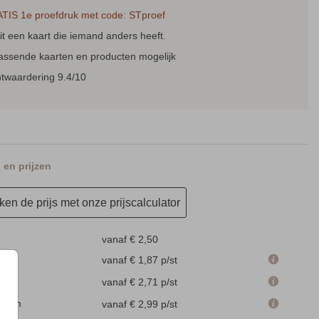
TIS 1e proefdruk met code: STproef
t een kaart die iemand anders heeft.
passende kaarten en producten mogelijk
ntwaardering 9.4/10
en prijzen
en de prijs met onze prijscalculator
vanaf € 2,50
 cm
vanaf € 1,87
p/st
m
vanaf € 2,71
p/st
.1 cm
vanaf € 2,99
p/st