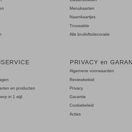
ten
Menukaarten
Naamkaartjes
Trouwakte
n
Alle bruiloftsdecoratie
NSERVICE
PRIVACY en GARAN
Algemene voorwaarden
ragen
Reviewbeleid
aarten en producten
Privacy
rp in 1 stijl
Garantie
Cookiebeleid
Acties