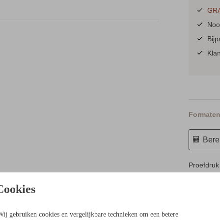
GRA
Nooi
Bij
Kla
Formaten 
Berek
Proefdruk
5.4 × 8.1
Cookies
10 × 15 c
11.4 × 17
Wij gebruiken cookies en vergelijkbare technieken om een betere