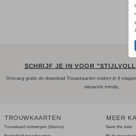
SCHRIJF JE IN VOOR "STIJLVOL
Ontvang gratis de download
Trouwkaarten maken in 9 stapp
nieuwste trends.
TROUWKAARTEN
MEER K
Trouwkaart ontwerpen (blanco)
Save the date
Pocketfold trouwkaarten
Bij de trouwkaa