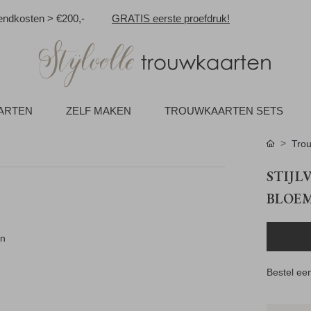
ndkosten > €200,-
GRATIS eerste proefdruk!
AARTEN
ZELF MAKEN
TROUWKAARTEN SETS
Tro
STIJL
BLOE
an
Bestel een