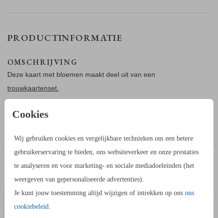
PRODUCTINFORMATIE
OMSCHRIJVING
Deze kaart met bloemen maakt deel uit van een
trouwkaartenset.
Cookies
Plaats voor deze kaart een kalkpapier trouwkaart. Deze
Toon meer
verbind je met een paperclip. De doorschijnende trouwkaart
Wij gebruiken cookies en vergelijkbare technieken om een betere
zal deze bloemen mooi laten doorschijnen. Op de achterkant
gebruikerservaring te bieden, ons websiteverkeer en onze prestaties
kun je het programma van jullie bruiloft ontwerpen. Bestel
IN DEZELFDE STIJL KUN JE DIT OOK
te analyseren en voor marketing- en sociale mediadoeleinden (het
deze kaart in hetzelfde formaat als de klalkpapier trouwkaart.
KALKPAPIER VOORBLAD
BESTELLEN
weergeven van gepersonaliseerde advertenties).
Je kunt jouw toestemming altijd wijzigen of intrekken op ons
ons
cookiebeleid
.