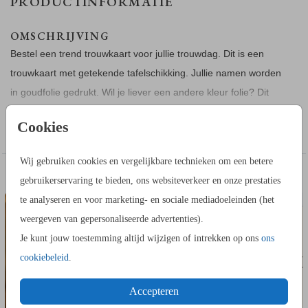
PRODUCTINFORMATIE
OMSCHRIJVING
Bestel een trend trouwkaart voor jullie trouwdag. Dit is een
trouwkaart met getekende tafelschikking. Jullie namen worden
in goudfolie gedrukt. Wil je liever een andere kleur folie? Dit
pas je eenvoudig aan in de editor. Deze trouwkaart is dubbel,
Toon meer
Cookies
waardoor er genoeg ruimte is voor alle informatie over jullie
trouwdag.
Wij gebruiken cookies en vergelijkbare technieken om een betere
TROUWKAART
TROUW
DIT VIND JE MISSCHIEN OOK LEUK
gebruikerservaring te bieden, ons websiteverkeer en onze prestaties
te analyseren en voor marketing- en sociale mediadoeleinden (het
weergeven van gepersonaliseerde advertenties).
Je kunt jouw toestemming altijd wijzigen of intrekken op ons
ons
cookiebeleid
.
Accepteren