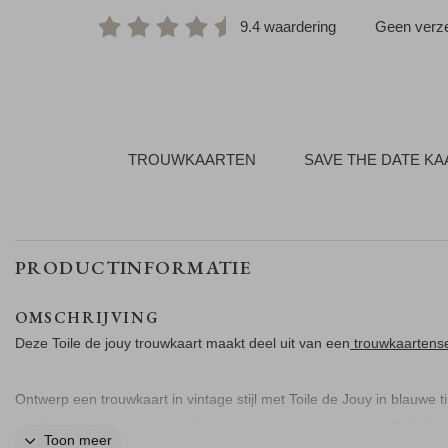
9.4 waardering
Geen verze
TROUWKAARTEN
SAVE THE DATE K
PRODUCTINFORMATIE
OMSCHRIJVING
Deze Toile de jouy trouwkaart maakt deel uit van een
trouwkaartense
Ontwerp een trouwkaart in vintage stijl met Toile de Jouy in blauwe t
Op de achterkant voeg je informatie toe over jou trouwdag. Toile de j
Toon meer