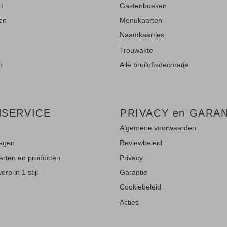
rt
Gastenboeken
ten
Menukaarten
Naamkaartjes
Trouwakte
n
Alle bruiloftsdecoratie
NSERVICE
PRIVACY en GARAN
Algemene voorwaarden
ragen
Reviewbeleid
aarten en producten
Privacy
rp in 1 stijl
Garantie
Cookiebeleid
Acties