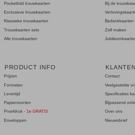
Pocketfold trouwkaarten
Bij de trouwkaa
Exclusieve trouwkaarten
Verlovingskaar
Klassieke trouwkaarten
Bedankkaarten
Trouwkaarten sets
Zelf maken
Alle trouwkaarten
Jubileumkaarte
PRODUCT INFO
KLANTE
Prijzen
Contact
Formaten
Veelgestelde v
Levertijd
Specificaties k
Papiersoorten
Bijpassend ontwe
Proefdruk
- 1e GRATIS
Over ons
Enveloppen
Nieuwsbrief