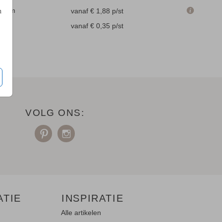
.4 cm
vanaf € 1,88
p/st
n
en
vanaf € 0,35
p/st
VOLG ONS:
ATIE
INSPIRATIE
Alle artikelen