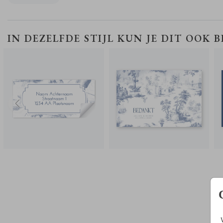
de nieuwste trend en geeft een stijlvolle uitstraling.
ADRESSTICKERS
BEDANKKAART
IN DEZELFDE STIJL KUN JE DIT OOK 