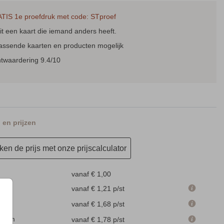
TIS 1e proefdruk met code: STproef
t een kaart die iemand anders heeft.
INLAY ENVELOP
MENUKAART
SAV
passende kaarten en producten mogelijk
ntwaardering 9.4/10
en prijzen
en de prijs met onze prijscalculator
vanaf € 1,00
 cm
vanaf € 1,21
p/st
m
vanaf € 1,68
p/st
.4 cm
vanaf € 1,78
p/st