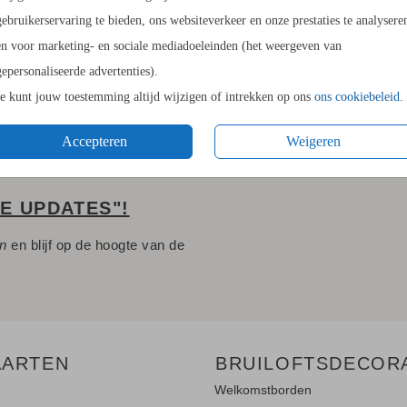
21.6 × 14
gebruikerservaring te bieden, ons websiteverkeer en onze prestaties te analysere
en voor marketing- en sociale mediadoeleinden (het weergeven van
Envelopp
gepersonaliseerde advertenties).
Je kunt jouw toestemming altijd wijzigen of intrekken op ons
ons cookiebeleid
.
Accepteren
Weigeren
LE UPDATES"!
en
en blijf op de hoogte van de
AARTEN
BRUILOFTSDECOR
Welkomstborden