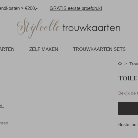
ndkosten > €200,-
GRATIS eerste proefdruk!
AARTEN
ZELF MAKEN
TROUWKAARTEN SETS
Tro
TOILE
Bekijk de
t.
inten.
Bestel een
ouy is