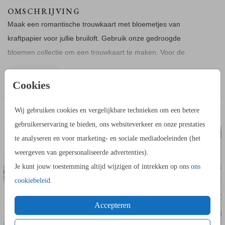
OMSCHRIJVING
Maak een romantische trouwkaart met bloemetjes van
kraftpapier voor jullie bruiloft. Gebruik onze gedroogde
bloemen collectie om een trouwkaart te maken. Voor de
bloemetjes in de hoeken zijn nog andere bloemencollecties
Toon meer
beschikbaar. Het kader moet je zelf bijsnijden naar hoe je de
Cookies
bloemetjes wil hebben.
Wij gebruiken cookies en vergelijkbare technieken om een betere
TROUWKAART
TROUW
DIT VIND JE MISSCHIEN OOK LEUK
HANDIG OM TE WETEN
gebruikerservaring te bieden, ons websiteverkeer en onze prestaties
- Op kraft kan geen folie gedrukt worden.
te analyseren en voor marketing- en sociale mediadoeleinden (het
- Afbeeldingen op kraftpapier kunnen een ander resultaat
weergeven van gepersonaliseerde advertenties).
geven dan op het beeldscherm.
Je kunt jouw toestemming altijd wijzigen of intrekken op ons
ons
- Bestel altijd een proefdruk om de kaart thuis te bekijken.
cookiebeleid
.
Accepteren
HOE WERKT HET?
- Ga naar de kaartopmaker om een stijlvol ontwerp te maken.