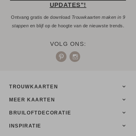
verschillende papiersoorten en één van de 20+ kleuren
UPDATES"!
enveloppen.
Ontvang gratis de download
Trouwkaarten maken in 9
- Bij de 1e proefdruk ontvang je een proefsetje met staaltjes
stappen
en blijf op de hoogte van de nieuwste trends.
van papiersoorten en kleuren enveloppen.
Een vraag? Hier vind je waarschijnlijk
VOLG ONS:
het antwoord.
Niet gevonden? Neem
met ons op. We helpen je
contact
graag.
TROUWKAARTEN
MEER KAARTEN
BRUILOFTDECORATIE
INSPIRATIE