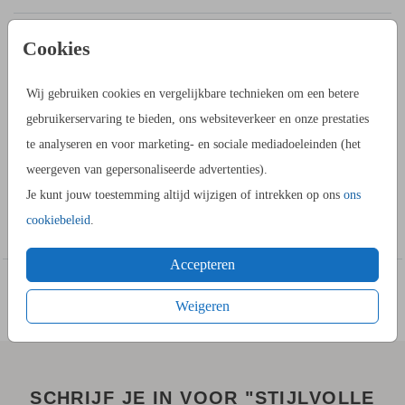
Cookies
PRODUCTINFORMATIE
Wij gebruiken cookies en vergelijkbare technieken om een betere
OMSCHRIJVING
gebruikerservaring te bieden, ons websiteverkeer en onze prestaties
Een klassieke trouwkaart met jullie namen in goudfolie met
te analyseren en voor marketing- en sociale mediadoeleinden (het
een lichte marmerlook op de achtergrond. Deze trouwkaart
weergeven van gepersonaliseerde advertenties).
klassiek kun je helemaal aanpassen naar jullie smaak.
Je kunt jouw toestemming altijd wijzigen of intrekken op ons
ons
Toon meer
cookiebeleid
.
HOE WERKT HET?
- Ga naar de kaartopmaker om een stijlvol ontwerp te maken.
Accepteren
- Je kunt gebruik maken van onze uitgebreide beeldbank.
- Bewaar het ontwerp in je account. Je kunt later verder
Weigeren
werken.
- Of bestel gelijk een proefdruk.
- Tijdens het bestellen kies je uit meerdere formaten,
SCHRIJF JE IN VOOR "STIJLVOLLE