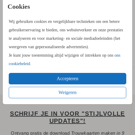
PRODUCTINFORMATIE
Cookies
OMSCHRIJVING
Wij gebruiken cookies en vergelijkbare technieken om een betere
Een trendy trouwkaart met eucalyptus en foto. Als je deze
gebruikerservaring te bieden, ons websiteverkeer en onze prestaties
trendy trouwkaart met eucalyptus wilt aanpassen kun je dat
te analyseren en voor marketing- en sociale mediadoeleinden (het
doen in de kaartopmaker. Een foto op jullie trouwkaart? Je
weergeven van gepersonaliseerde advertenties).
kunt eenvoudig een foto uploaden in deze trouwkaart. Dit is
Toon meer
Je kunt jouw toestemming altijd wijzigen of intrekken op ons
ons
eenvoudig omdat je de vorm van je foto kunt bijsnijden zodat
cookiebeleid
.
hij altijd past. Zet het raster over de kaart en laat voldoende
ruimte aan de zijkanten over.
Accepteren
HOE WERKT HET?
Weigeren
- Ga naar de kaartopmaker om een stijlvol ontwerp te maken.
- Je kunt gebruik maken van onze uitgebreide beeldbank.
SCHRIJF JE IN VOOR "STIJLVOLLE
- Bewaar het ontwerp in je account. Je kunt later verder
UPDATES"!
werken.
Ontvang gratis de download
Trouwkaarten maken in 9
- Of bestel gelijk een proefdruk.