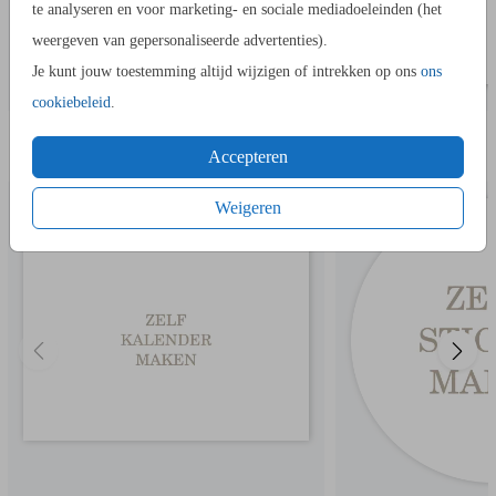
graag.
te analyseren en voor marketing- en sociale mediadoeleinden (het
COLLECTIE
weergeven van gepersonaliseerde advertenties).
Maak hier zelf
je eigen collectie
.
Je kunt jouw toestemming altijd wijzigen of intrekken op ons
ons
cookiebeleid
.
IN DEZELFDE STIJL KUN JE DIT OOK
KALENDER
ZELF MAKE
BESTELLEN
Accepteren
Weigeren