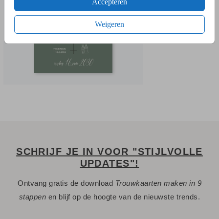
Accepteren
Neem dan
met ons op.
contact
Weigeren
Een vraag? Hier vind je waarschijnlijk
het antwoord.
Niet gevonden? Neem
met ons op. We helpen je
contact
graag.
SCHRIJF JE IN VOOR "STIJLVOLLE
UPDATES"!
Ontvang gratis de download
Trouwkaarten maken in 9
stappen
en blijf op de hoogte van de nieuwste trends.