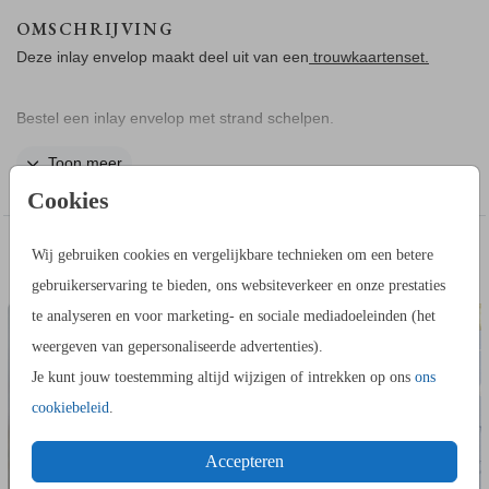
OMSCHRIJVING
Deze inlay envelop maakt deel uit van een
trouwkaartenset.
Bestel een inlay envelop met strand schelpen.
Toon meer
Je plakt de inlay zelf in een envelop.
Cookies
Zo werkt het:
IN DEZELFDE STIJL KUN JE DIT OOK
Wij gebruiken cookies en vergelijkbare technieken om een betere
1. Schuif de inlay in de envelop en duw deze goed tot aan de
CEREMONIEBOEKJE
BORDJE BIJ
BESTELLEN
gebruikerservaring te bieden, ons websiteverkeer en onze prestaties
bodem van de envelop
te analyseren en voor marketing- en sociale mediadoeleinden (het
2. Vouw de envelop dicht, zo krijgt de inlay ook een vouwlijn.
weergeven van gepersonaliseerde advertenties).
3. Vouw de envelop weer open. Smeer wat lijm (geen
Je kunt jouw toestemming altijd wijzigen of intrekken op ons
ons
vloeibare lijm, gebruik een lijmstick!) op de achterkant van de
cookiebeleid
.
inlay aan de randen. Plak vervolgens de inlay in de envelop.
Accepteren