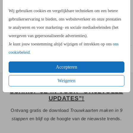
Maak een unieke envelop voor jullie trouwkaart. Je plakt deze
trend inlay zelf in de envelop. Dit is een inlay envelop met
Wij gebruiken cookies en vergelijkbare technieken om een betere
stilleven van bloemen.
gebruikerservaring te bieden, ons websiteverkeer en onze prestaties
Zo werkt het:
te analyseren en voor marketing- en sociale mediadoeleinden (het
Toon meer
1. Schuif de inlay in de envelop en duw deze goed tot aan de
weergeven van gepersonaliseerde advertenties).
bodem van de envelop
Je kunt jouw toestemming altijd wijzigen of intrekken op ons
ons
2. Vouw de envelop dicht, zo krijgt de inlay ook een vouwlijn.
cookiebeleid
.
3. Vouw de envelop weer open. Smeer wat lijm (geen
Accepteren
vloeibare lijm, gebruik een lijmstick!) op de achterkant van de
inlay aan de randen. Plak vervolgens de inlay in de envelop.
Weigeren
SCHRIJF JE IN VOOR "STIJLVOLLE
UPDATES"!
Ontvang gratis de download
Trouwkaarten maken in 9
stappen
en blijf op de hoogte van de nieuwste trends.