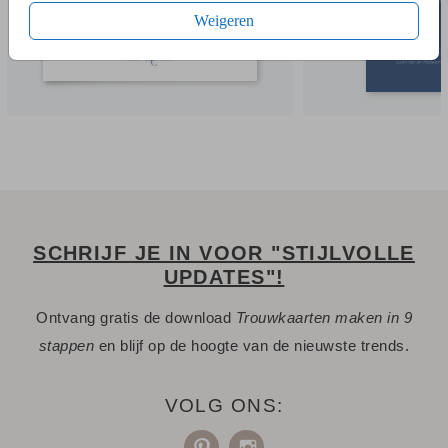
Weigeren
SCHRIJF JE IN VOOR "STIJLVOLLE
UPDATES"!
Ontvang gratis de download
Trouwkaarten maken in 9
stappen
en blijf op de hoogte van de nieuwste trends.
VOLG ONS: