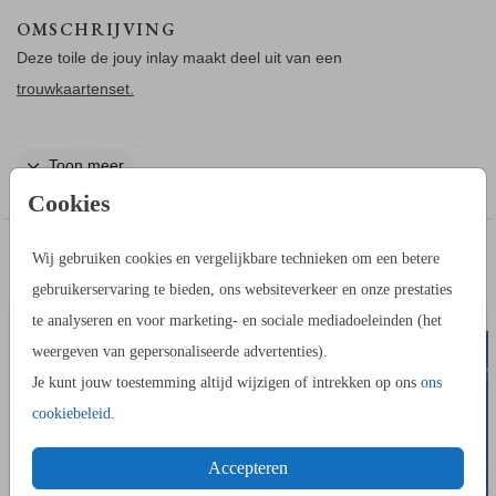
OMSCHRIJVING
Deze toile de jouy inlay maakt deel uit van een
trouwkaartenset.
Passend bij een Toile de Jouy trouwkaart bestel je deze inlay
Toon meer
met Toile de Jouy print. Dit maakt de trouwkaart extra chique.
Cookies
Zo werkt het:
IN DEZELFDE STIJL KUN JE DIT OOK
Wij gebruiken cookies en vergelijkbare technieken om een betere
1. Schuif de inlay in de envelop en duw deze goed tot aan de
BEDANKKAART
BESTELLEN
gebruikerservaring te bieden, ons websiteverkeer en onze prestaties
bodem van de envelop
te analyseren en voor marketing- en sociale mediadoeleinden (het
2. Vouw de envelop dicht, zo krijgt de inlay ook een vouwlijn.
weergeven van gepersonaliseerde advertenties).
3. Vouw de envelop weer open. Smeer wat lijm (geen
Je kunt jouw toestemming altijd wijzigen of intrekken op ons
ons
vloeibare lijm, gebruik een lijmstick!) op de achterkant van de
cookiebeleid
.
inlay aan de randen. Plak vervolgens de inlay in de envelop.
Accepteren