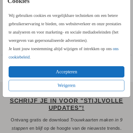
Cookies
OMSCHRIJVING
Bestel een inlay om een mooie envelop te maken om je
Wij gebruiken cookies en vergelijkbare technieken om een betere
trouwkaart of Save the Date. Dit is een vintage inlay met
gebruikerservaring te bieden, ons websiteverkeer en onze prestaties
bloemstilleven.
te analyseren en voor marketing- en sociale mediadoeleinden (het
weergeven van gepersonaliseerde advertenties).
Toon meer
Zo werkt het:
Je kunt jouw toestemming altijd wijzigen of intrekken op ons
ons
1. Schuif de inlay in de envelop en duw deze goed tot aan de
cookiebeleid
.
bodem van de envelop.
2. Vouw de envelop dicht, zo krijgt de inlay ook een vouwlijn.
Accepteren
3. Vouw de envelop weer open. Smeer wat lijm (geen
Weigeren
vloeibare lijm, gebruik een lijmstick!) op de achterkant van de
inlay aan de randen. Plak vervolgens de inlay in de envelop.
SCHRIJF JE IN VOOR "STIJLVOLLE
UPDATES"!
Ontvang gratis de download
Trouwkaarten maken in 9
stappen
en blijf op de hoogte van de nieuwste trends.