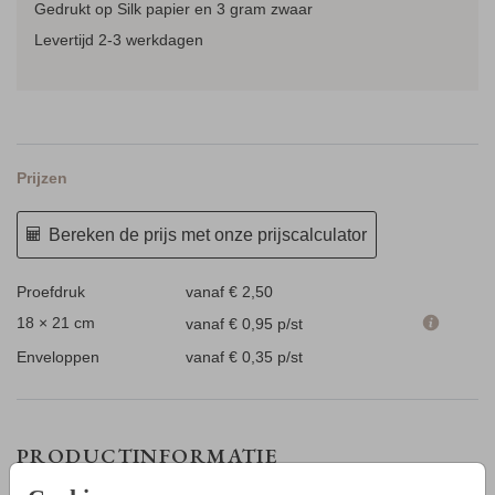
Gedrukt op Silk papier en 3 gram zwaar
Levertijd 2-3 werkdagen
Prijzen
Bereken de prijs met onze prijscalculator
Proefdruk
vanaf € 2,50
18 × 21 cm
vanaf € 0,95
p/st
Enveloppen
vanaf € 0,35
p/st
PRODUCTINFORMATIE