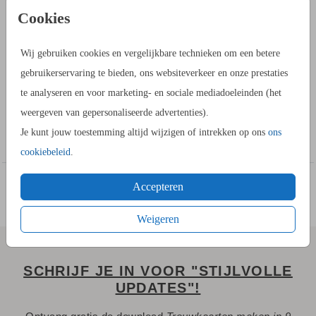
PRODUCTINFORMATIE
Cookies
OMSCHRIJVING
Wij gebruiken cookies en vergelijkbare technieken om een betere
Begin met dit blanco kaartje om zelf een origineel ontwerp van
gebruikerservaring te bieden, ons websiteverkeer en onze prestaties
een klein bedankkaartje te maken. In de kaartopmaker vind je
te analyseren en voor marketing- en sociale mediadoeleinden (het
allerlei achtergronden, afbeeldingen om een uniek kaartje te
weergeven van gepersonaliseerde advertenties).
maken.
Toon meer
Je kunt jouw toestemming altijd wijzigen of intrekken op ons
ons
cookiebeleid
.
Accepteren
Weigeren
SCHRIJF JE IN VOOR "STIJLVOLLE
UPDATES"!