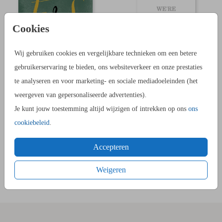
Cookies
Wij gebruiken cookies en vergelijkbare technieken om een betere
gebruikerservaring te bieden, ons websiteverkeer en onze prestaties
te analyseren en voor marketing- en sociale mediadoeleinden (het
Staat een kaartje met het ontwerp van jullie trouwkaart hier niet
weergeven van gepersonaliseerde advertenties).
tussen? Begin dan met een
blanco kaartje
of stuur ons
Je kunt jouw toestemming altijd wijzigen of intrekken op ons
ons
een
mailtje
met het verzoek om een klein labeltje van een
cookiebeleid
.
bestaande trouwkaart te maken. Dit doen we graag een gratis
Accepteren
voor je!
Weigeren