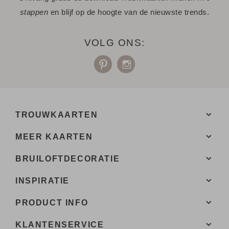
stappen
en blijf op de hoogte van de nieuwste trends.
werken.
- Of bestel gelijk een proefdruk.
VOLG ONS:
- Tijdens het bestellen kies je uit meerdere formaten,
verschillende papiersoorten en één van de 20+ kleuren
enveloppen.
- Bij de 1e proefdruk ontvang je een proefsetje met staaltjes
van papiersoorten en kleuren enveloppen.
TROUWKAARTEN
Een vraag? Hier vind je waarschijnlijk
het antwoord.
MEER KAARTEN
Niet gevonden? Neem
met ons op. We helpen je
contact
graag.
BRUILOFTDECORATIE
INSPIRATIE
PRODUCT INFO
KLANTENSERVICE