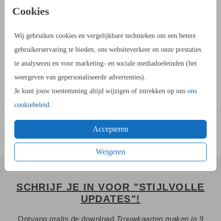
PRODUCTINFORMATIE
Cookies
OMSCHRIJVING
Wij gebruiken cookies en vergelijkbare technieken om een betere
Gezegende kerstdagen staat op de achterzijde van deze
gebruikerservaring te bieden, ons websiteverkeer en onze prestaties
kerstkaart. Deze tekst kan naar eigen wens aangepast
te analyseren en voor marketing- en sociale mediadoeleinden (het
worden.
weergeven van gepersonaliseerde advertenties).
Toon meer
Je kunt jouw toestemming altijd wijzigen of intrekken op ons
ons
OVER HET TOUWTJE
cookiebeleid
.
Een touwtje is optioneel en extra bij de kerstkaarten te
bestellen. Je kunt bij je proefdruk een bosje
bestellen
touw
Accepteren
zodat je thuis kunt kijken hoe dit kerstkaartje met touwtje er uit
ziet.
Weigeren
HOE WERKT HET?
SCHRIJF JE IN VOOR "STIJLVOLLE
- Ga naar de kaartopmaker om een stijlvol ontwerp te maken.
UPDATES"!
- Je kunt gebruik maken van onze uitgebreide beeldbank.
Ontvang gratis de download
Trouwkaarten maken in 9
- Bewaar het ontwerp in je account. Je kunt later verder