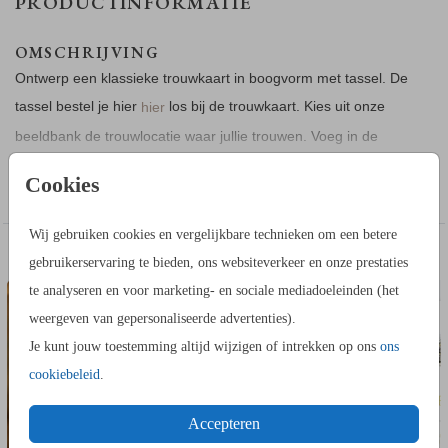
PRODUCTINFORMATIE
OMSCHRIJVING
Ontwerp een klassieke trouwkaart in boogvorm met tassel. De
tassel bestel je hier
los bij de trouwkaart. Kies uit onze
hier
beeldbank de trouwlocatie waar jullie trouwen. Voeg in de
editor informatie toe over jullie trouwdag.
Toon meer
Cookies
Voor dit ontwerp heb je een
en
voor nodig,
flenstang
ringetjes
Wij gebruiken cookies en vergelijkbare technieken om een betere
die je los bij de trouwkaart besteld. Hieronder leggen we uit
TROUWKAART
TROUW
DIT VIND JE MISSCHIEN OOK LEUK
gebruikerservaring te bieden, ons websiteverkeer en onze prestaties
hoe je de flensringetjes kunt toevoegen.
te analyseren en voor marketing- en sociale mediadoeleinden (het
weergeven van gepersonaliseerde advertenties).
Zo werkt het:
Je kunt jouw toestemming altijd wijzigen of intrekken op ons
ons
Nodig: kaart(en), speciale flenstang en flensringetjes
cookiebeleid
.
Stap 1: Plaats de kaart(en) in de bovenste gleuf van de tang
om de perforatie te maken.
Accepteren
Stap 2: Plaats het ringetje in de perforatie met het brede