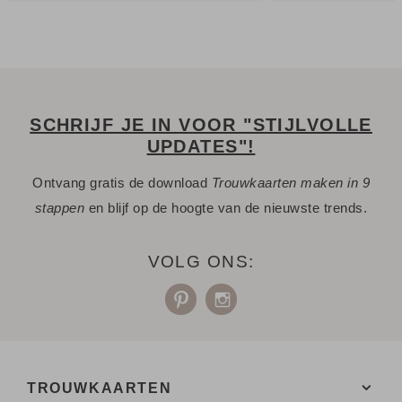
EXTRA PRODUCT
Gebruik een
touwtje
om het labeltje aan je pocketfold te
bevestigen en deze dicht te strikken.
SCHRIJF JE IN VOOR "STIJLVOLLE
UPDATES"!
Ontvang gratis de download
Trouwkaarten maken in 9
stappen
en blijf op de hoogte van de nieuwste trends.
VOLG ONS:
TROUWKAARTEN