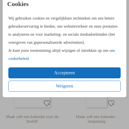
Cookies
Wij gebruiken cookies en vergelijkbare technieken om een betere
gebruikerservaring te bieden, ons websiteverkeer en onze prestaties
te analyseren en voor marketing- en sociale mediadoeleinden (het
Zelf sticker maken golvend voor
Maak zelf een kalender - liggend
de bruiloft - 97x92 mm 6 per vel
weergeven van gepersonaliseerde advertenties).
Je kunt jouw toestemming altijd wijzigen of intrekken op ons
ons
cookiebeleid
.
Accepteren
Weigeren
Maak zelf een kalender voor de
Maak zelf een kalender -
bruiloft
langwerpig