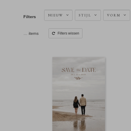
NIEUW
STIJL
VORM
Filters
…
items
Filters wissen