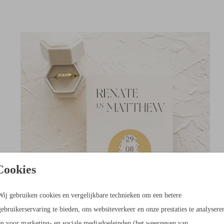
Cookies
Wij gebruiken cookies en vergelijkbare technieken om een betere
gebruikerservaring te bieden, ons websiteverkeer en onze prestaties te analysere
en voor marketing- en sociale mediadoeleinden (het weergeven van