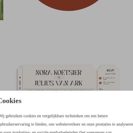
Cookies
Wij gebruiken cookies en vergelijkbare technieken om een betere
gebruikerservaring te bieden, ons websiteverkeer en onze prestaties te analysere
en voor marketing- en sociale mediadoeleinden (het weergeven van