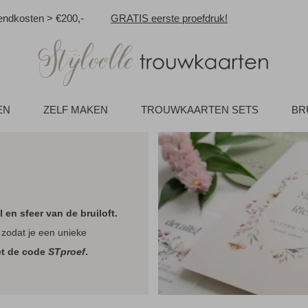
ndkosten > €200,-
GRATIS eerste proefdruk!
EN
ZELF MAKEN
TROUWKAARTEN SETS
BR
jl en sfeer van de bruiloft.
 zodat je een unieke
et de code
STproef
.