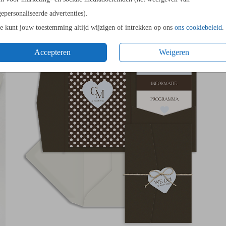
gepersonaliseerde advertenties).
Je kunt jouw toestemming altijd wijzigen of intrekken op ons
ons cookiebeleid
.
ORIGINELE VORM
Accepteren
Weigeren